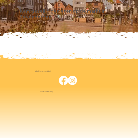
Kom gezellig genieten op de markt in
Zevenbergen
info@horeca-bruist.nl
Privacyverklaring